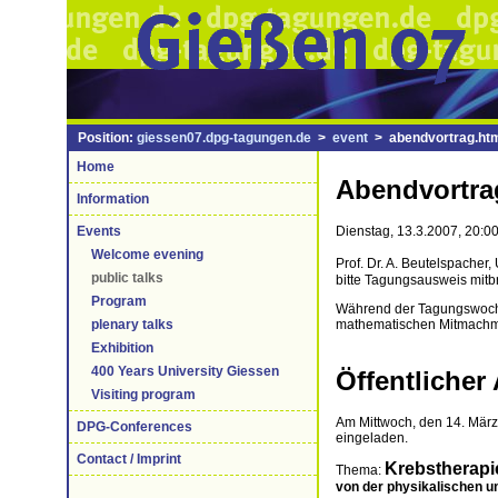
Position:
giessen07.dpg-tagungen.de
>
event
> abendvortrag.ht
Home
Abendvortra
Information
Events
Dienstag, 13.3.2007, 20:0
Welcome evening
Prof. Dr. A. Beutelspacher
public talks
bitte Tagungsausweis mitb
Program
Während der Tagungswoche 
plenary talks
mathematischen Mitmachm
Exhibition
400 Years University Giessen
Öffentlicher
Visiting program
Am Mittwoch, den 14. März 
DPG-Conferences
eingeladen.
Contact / Imprint
Krebstherapi
Thema:
von der physikalischen u